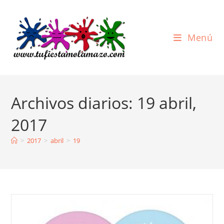
Ir
al
contenido
Menú
Archivos diarios: 19 abril,
2017
>
2017
>
abril
>
19