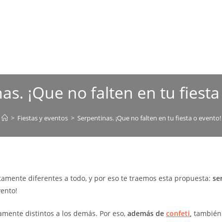
as. ¡Que no falten en tu fiesta
>
Fiestas y eventos
>
Serpentinas. ¡Que no falten en tu fiesta o evento!
amente diferentes a todo, y por eso te traemos esta propuesta:
se
vento!
mente distintos a los demás. Por eso,
además de
confeti
,
también 